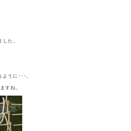
ました。
ように･･･。
しますね。