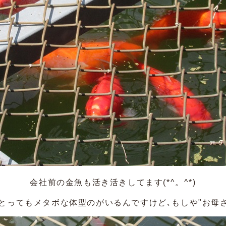
会社前の金魚も活き活きしてます(*^。^*)
､とってもメタボな体型のがいるんですけど､もしや"お母さ